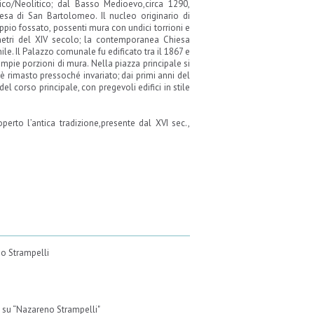
ico/Neolitico; dal Basso Medioevo,circa 1290,
esa di San Bartolomeo. Il nucleo originario di
ppio fossato, possenti mura con undici torrioni e
 metri del XIV secolo; la contemporanea Chiesa
le. Il Palazzo comunale fu edificato tra il 1867 e
ampie porzioni di mura. Nella piazza principale si
 è rimasto pressoché invariato; dai primi anni del
l corso principale, con pregevoli edifici in stile
erto l’antica tradizione,presente dal XVI sec.,
o Strampelli
 su “Nazareno Strampelli"