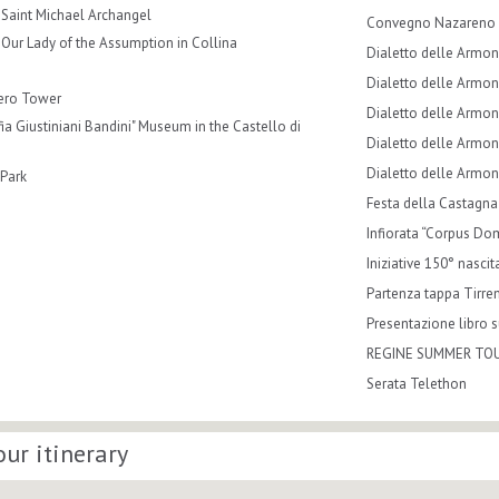
 Saint Michael Archangel
Convegno Nazareno 
 Our Lady of the Assumption in Collina
Dialetto delle Armon
Dialetto delle Armon
ero Tower
Dialetto delle Armon
ia Giustiniani Bandini" Museum in the Castello di
Dialetto delle Armon
Dialetto delle Armon
 Park
Festa della Castagna
Infiorata “Corpus Do
Iniziative 150° nasci
Partenza tappa Tirre
Presentazione libro 
REGINE SUMMER TO
Serata Telethon
our itinerary