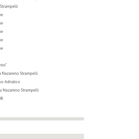
Strampelli
ie
ie
ie
ie
ie
mini”
ta Nazareno Strampelli
no-Adriatico
su Nazareno Strampelli
UR