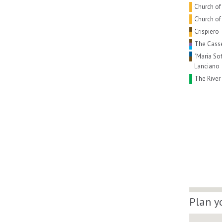
Church of
Church of
Crispiero
The Cass
"Maria Sof
Lanciano
The River
Plan y