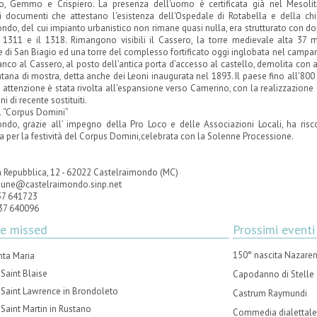
o, Gemmo e Crispiero. La presenza dell'uomo è certificata già nel Mesolit
documenti che attestano l'esistenza dell'Ospedale di Rotabella e della chi
ndo, del cui impianto urbanistico non rimane quasi nulla, era strutturato con do
il 1311 e il 1318. Rimangono visibili il Cassero, la torre medievale alta 37
e di San Biagio ed una torre del complesso fortificato oggi inglobata nel campani
ianco al Cassero, al posto dell’antica porta d’accesso al castello, demolita con 
ntana di mostra, detta anche dei Leoni inaugurata nel 1893. Il paese fino all'800
attenzione è stata rivolta all'espansione verso Camerino, con la realizzazione de
ni di recente sostituiti.
el “Corpus Domini”
ndo, grazie all’ impegno della Pro Loco e delle Associazioni Locali, ha riscop
ata per la festività del Corpus Domini,celebrata con la Solenne Processione.
a Repubblica, 12 - 62022 Castelraimondo (MC)
mune@castelraimondo.sinp.net
37 641723
737 640096
be missed
Prossimi eventi
150° nascita Nazaren
nta Maria
Saint Blaise
Capodanno di Stelle
 Saint Lawrence in Brondoleto
Castrum Raymundi
 Saint Martin in Rustano
Commedia dialettale