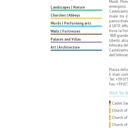
Monti Prim
emergono i 
Landscapes | Nature
Castelraimo
Churches | Abbeys
risale tra 
parrocchial
Words | Performing arts
il 1870, aff
trova la Fo
Walls | Fortresses
'900 grande 
Palaces and Villas
Liberty ,alcu
Infiorata d
Art | Architecture
Castelraimo
dell’Infior
Piazza dell
E-mail: co
Tel: +39 07
Fax: +39 0
Not to 
Castel Sa
Church of 
Church of
Church of