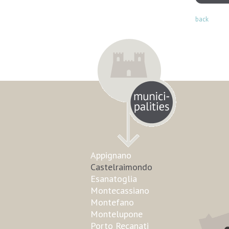
back
Appignano
Castelraimondo
Esanatoglia
Montecassiano
Montefano
Montelupone
Porto Recanati