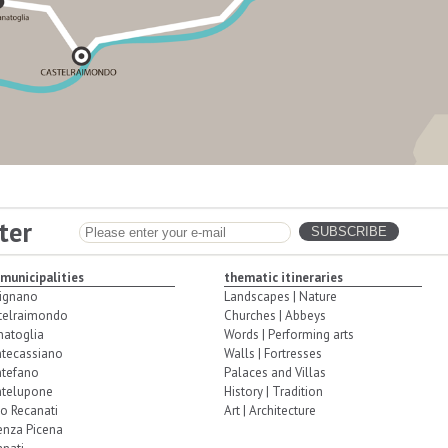
ter
 municipalities
thematic itineraries
ignano
Landscapes | Nature
telraimondo
Churches | Abbeys
natoglia
Words | Performing arts
tecassiano
Walls | Fortresses
tefano
Palaces and Villas
telupone
History | Tradition
o Recanati
Art | Architecture
enza Picena