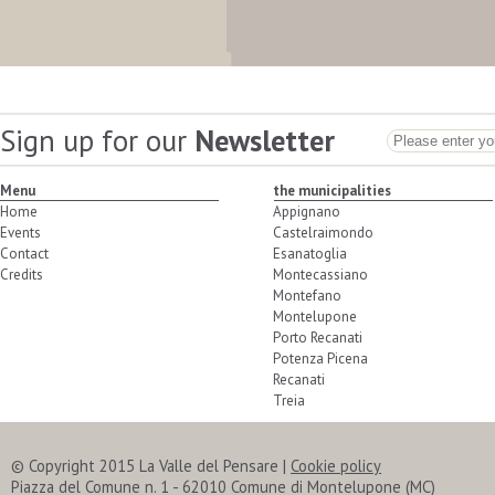
Sign up for our
Newsletter
Menu
the municipalities
Home
Appignano
Events
Castelraimondo
Contact
Esanatoglia
Credits
Montecassiano
Montefano
Montelupone
Porto Recanati
Potenza Picena
Recanati
Treia
© Copyright 2015 La Valle del Pensare
|
Cookie policy
Piazza del Comune n. 1 - 62010 Comune di Montelupone (MC)