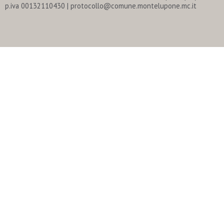
p.iva 00132110430 | protocollo@comune.montelupone.mc.it