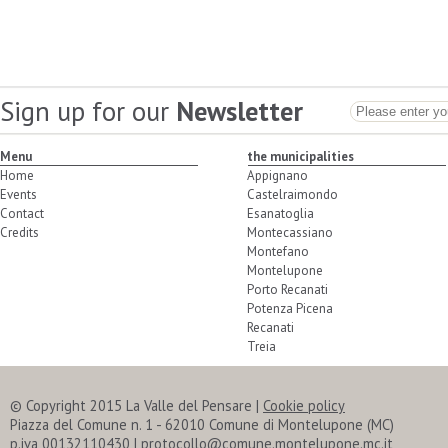
Sign up for our
Newsletter
Menu
the municipalities
Home
Appignano
Events
Castelraimondo
Contact
Esanatoglia
Credits
Montecassiano
Montefano
Montelupone
Porto Recanati
Potenza Picena
Recanati
Treia
© Copyright 2015 La Valle del Pensare
|
Cookie policy
Piazza del Comune n. 1 - 62010 Comune di Montelupone (MC)
p.iva 00132110430 | protocollo@comune.montelupone.mc.it