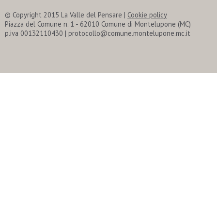
© Copyright 2015 La Valle del Pensare
|
Cookie policy
Piazza del Comune n. 1 - 62010 Comune di Montelupone (MC)
p.iva 00132110430 | protocollo@comune.montelupone.mc.it