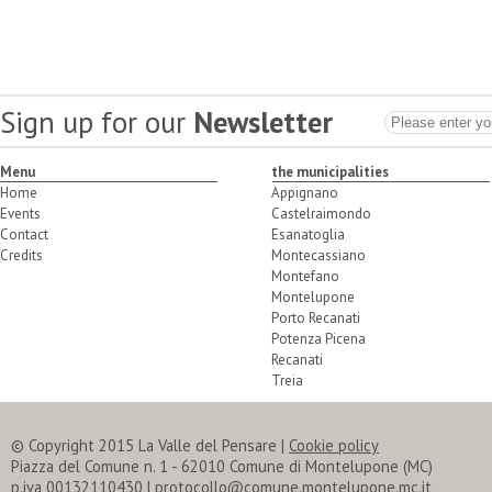
Sign up for our
Newsletter
Menu
the municipalities
Home
Appignano
Events
Castelraimondo
Contact
Esanatoglia
Credits
Montecassiano
Montefano
Montelupone
Porto Recanati
Potenza Picena
Recanati
Treia
© Copyright 2015 La Valle del Pensare
|
Cookie policy
Piazza del Comune n. 1 - 62010 Comune di Montelupone (MC)
p.iva 00132110430 | protocollo@comune.montelupone.mc.it