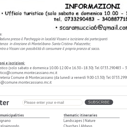
a:
Raduno presso il Parcheggio in località Vissani e iscrizione dei partecipanti
tenza in direzione di Montelibano- Santa Cristina- Palazzetto;
ntro a Vissani con possibilità di consumare il proprio pranzo al sacco.
ni e iscrizioni:
ristico (solo sabato e domenica 10.00-12.00 e 16.30–18.30) Tel 0733.290483
ristico@comune.montecassiano.mc.it
greteria Comune di Montecassiano (da lunedì a venerdì 9.00-13.30) Tel 0733.
a3@comune.montecassiano.mc.it
ter
 municipalities
thematic itineraries
ignano
Landscapes | Nature
telraimondo
Churches | Abbeys