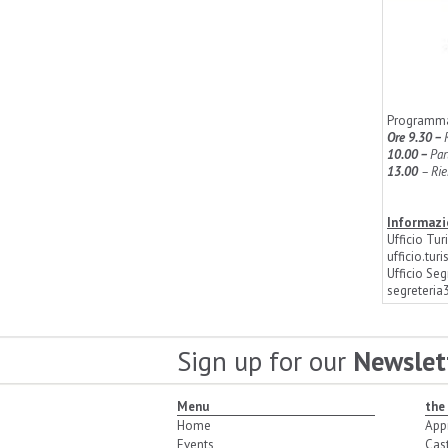
Programm
Ore 9.30 –
10.00 –
Par
13.00
– Rie
Informazio
Ufficio Tu
ufficio.tu
Ufficio Se
segreteri
Sign up for our
Newslet
Menu
the
Home
App
Events
Cas