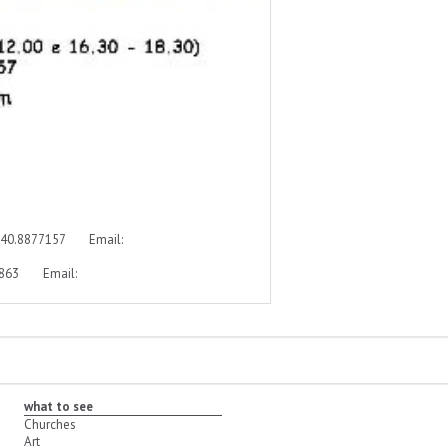
 – 340.8877157 Email:
299863 Email:
what to see
Churches
Art