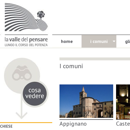
home
i comuni
gl
I comuni
Appignano
Cast
CHIESE