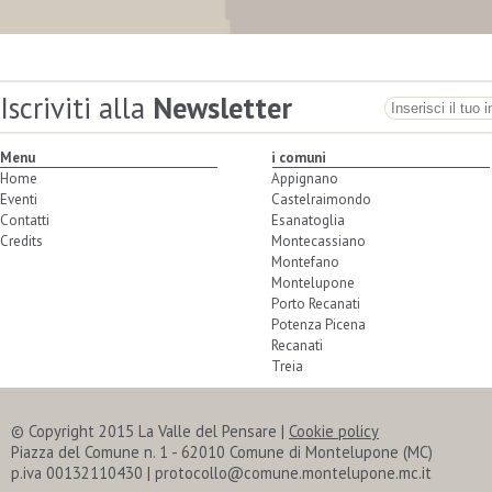
Iscriviti alla
Newsletter
Menu
i comuni
Home
Appignano
Eventi
Castelraimondo
Contatti
Esanatoglia
Credits
Montecassiano
Montefano
Montelupone
Porto Recanati
Potenza Picena
Recanati
Treia
© Copyright 2015 La Valle del Pensare |
Cookie policy
Piazza del Comune n. 1 - 62010 Comune di Montelupone (MC)
p.iva 00132110430 | protocollo@comune.montelupone.mc.it