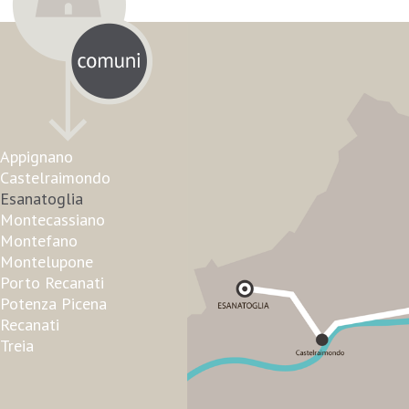
Appignano
Castelraimondo
Esanatoglia
Montecassiano
Montefano
Montelupone
Porto Recanati
Potenza Picena
Recanati
Treia