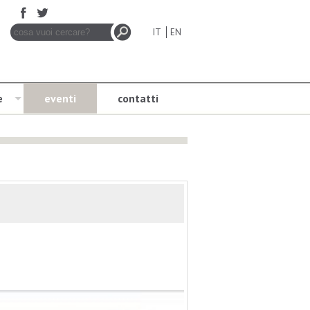
IT
EN
e
eventi
contatti