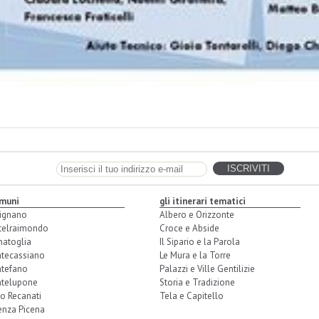
omuni
gli itinerari tematici
ignano
Albero e Orizzonte
telraimondo
Croce e Abside
natoglia
Il Sipario e la Parola
tecassiano
Le Mura e la Torre
tefano
Palazzi e Ville Gentilizie
telupone
Storia e Tradizione
o Recanati
Tela e Capitello
enza Picena