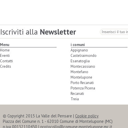
Iscriviti alla
Newsletter
Menu
i comuni
Home
Appignano
Eventi
Castelraimondo
Contatti
Esanatoglia
Credits
Montecassiano
Montefano
Montelupone
Porto Recanati
Potenza Picena
Recanati
Treia
© Copyright 2015 La Valle del Pensare |
Cookie policy
Piazza del Comune n. 1 - 62010 Comune di Montelupone (MC)
p.iva 00132110430 | protocollo@comune.montelupone.mc.it