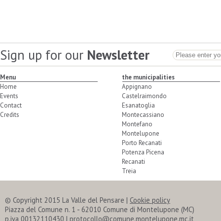
Sign up for our
Newsletter
Menu
the municipalities
Home
Appignano
Events
Castelraimondo
Contact
Esanatoglia
Credits
Montecassiano
Montefano
Montelupone
Porto Recanati
Potenza Picena
Recanati
Treia
© Copyright 2015 La Valle del Pensare
|
Cookie policy
Piazza del Comune n. 1 - 62010 Comune di Montelupone (MC)
p.iva 00132110430 | protocollo@comune.montelupone.mc.it