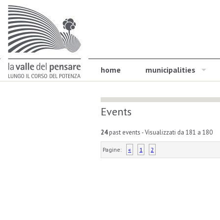
home
municipalities
Events
24
past events
- Visualizzati da 181 a 180
Pagine:
«
1
2