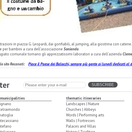
trazioni in piazza G. Leopardi, dai gonfiabili, al jumping, alla giostrina con catene.
 per bambini a cura dell’associazione
Soniando
.
oggiato comunale tornano gli apprezzatissimi laboratori a cura dell’azienda
Cleme
olo sito Recanati:
Piace il Paese dei Balocchi, sempre più gente ai lunedì dedicati al d
ter
 municipalities
thematic itineraries
ignano
Landscapes | Nature
telraimondo
Churches | Abbeys
natoglia
Words | Performing arts
tecassiano
Walls | Fortresses
tefano
Palaces and Villas
telupone
History | Tradition