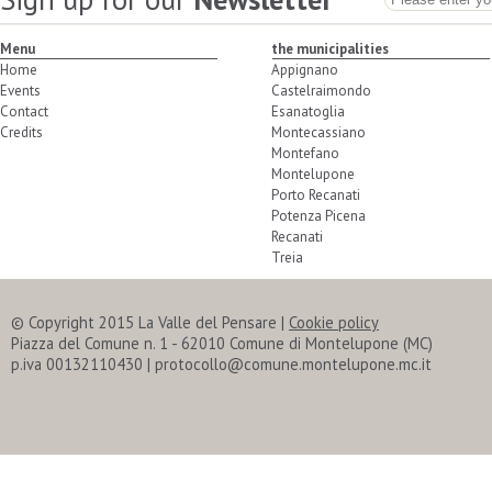
Menu
the municipalities
Home
Appignano
Events
Castelraimondo
Contact
Esanatoglia
Credits
Montecassiano
Montefano
Montelupone
Porto Recanati
Potenza Picena
Recanati
Treia
© Copyright 2015 La Valle del Pensare
|
Cookie policy
Piazza del Comune n. 1 - 62010 Comune di Montelupone (MC)
p.iva 00132110430 | protocollo@comune.montelupone.mc.it