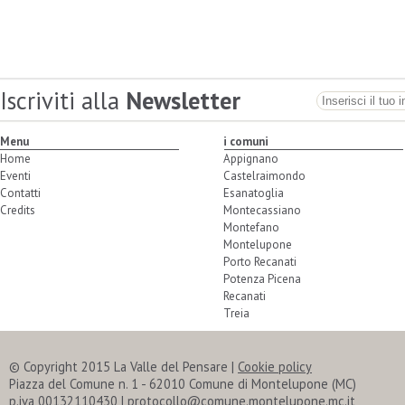
Iscriviti alla
Newsletter
Menu
i comuni
Home
Appignano
Eventi
Castelraimondo
Contatti
Esanatoglia
Credits
Montecassiano
Montefano
Montelupone
Porto Recanati
Potenza Picena
Recanati
Treia
© Copyright 2015 La Valle del Pensare |
Cookie policy
Piazza del Comune n. 1 - 62010 Comune di Montelupone (MC)
p.iva 00132110430 | protocollo@comune.montelupone.mc.it