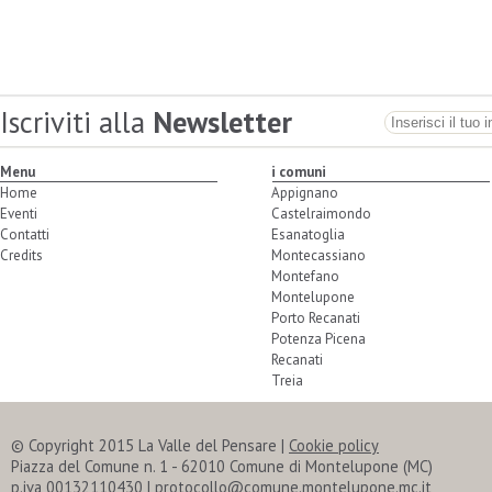
Iscriviti alla
Newsletter
Menu
i comuni
Home
Appignano
Eventi
Castelraimondo
Contatti
Esanatoglia
Credits
Montecassiano
Montefano
Montelupone
Porto Recanati
Potenza Picena
Recanati
Treia
© Copyright 2015 La Valle del Pensare |
Cookie policy
Piazza del Comune n. 1 - 62010 Comune di Montelupone (MC)
p.iva 00132110430 | protocollo@comune.montelupone.mc.it