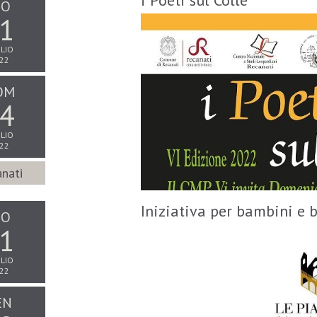
i Poeti sul Colle
IO
1
LIO
22
OM
4
LIO
22
nati
Iniziativa per bambini e
IO
1
LIO
22
EN