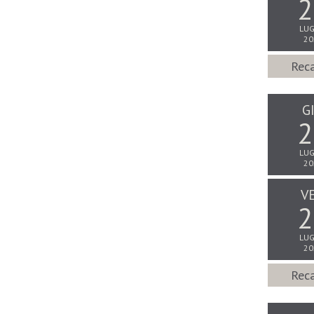
2
LUG
20
Reca
G
2
LUG
20
V
2
LUG
20
Reca