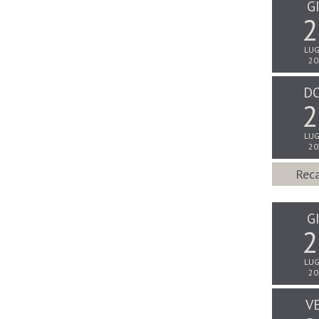
G
2
LUG
20
D
2
LUG
20
Reca
G
2
LUG
20
V