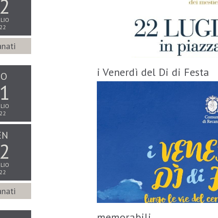
2
LIO
22
nati
i Venerdì del Di di Festa
IO
1
LIO
22
EN
2
LIO
22
nati
memorabili