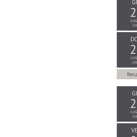
G
2
LUG
20
D
2
LUG
20
Reca
G
2
LUG
20
V