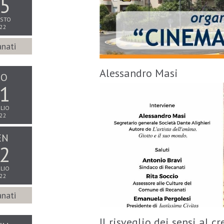
5
STO
22
nati
Alessandro Masi
IO
1
LIO
22
EN
2
LIO
22
nati
Il risveglio dei sensi al c