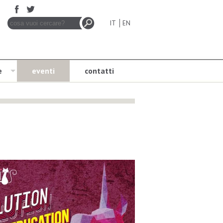
IT
EN
e
eventi
contatti