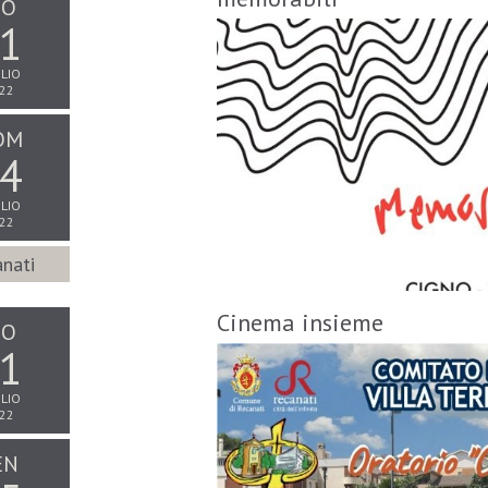
IO
1
LIO
22
OM
4
LIO
22
nati
Cinema insieme
IO
1
LIO
22
EN