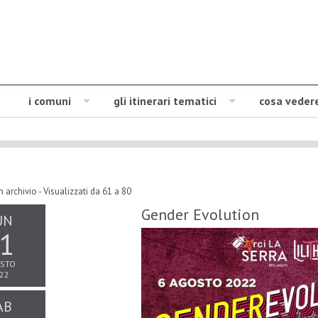
i comuni
gli itinerari tematici
cosa veder
n archivio
- Visualizzati da 61 a 80
Gender Evolution
UN
1
STO
22
AB