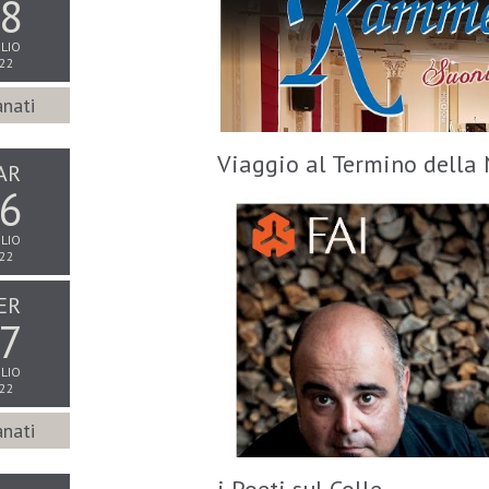
8
LIO
22
nati
Viaggio al Termino della 
AR
6
LIO
22
ER
7
LIO
22
nati