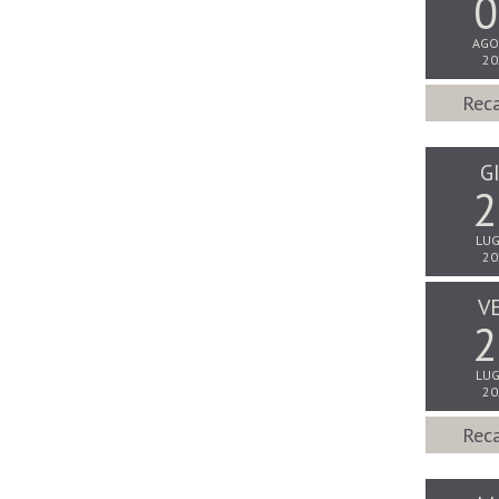
0
AGO
20
Reca
G
2
LUG
20
V
2
LUG
20
Reca