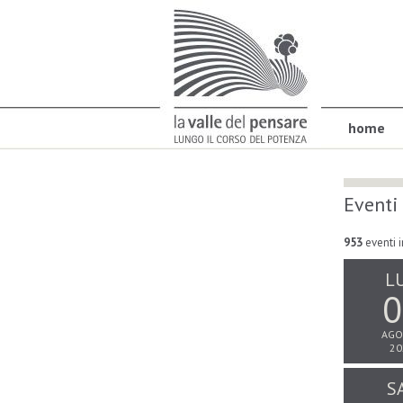
home
Eventi
953
eventi i
L
0
AGO
20
S