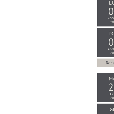
L
0
AGO
20
D
0
AGO
20
Reca
M
2
LUG
20
G