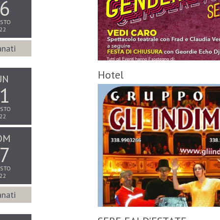
6
STO
22
nati
Hotel
UN
1
STO
22
OM
7
STO
22
nati