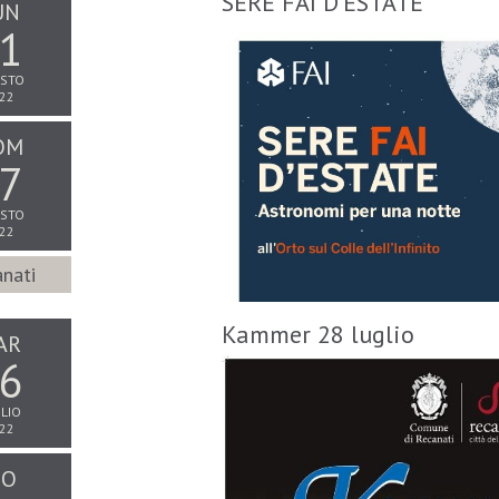
SERE FAI D'ESTATE
UN
1
STO
22
OM
7
STO
22
nati
Kammer 28 luglio
AR
6
LIO
22
IO