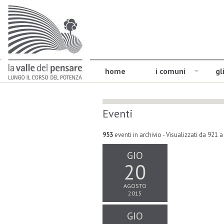
home
i comuni
gl
Eventi
953
eventi in archivio
- Visualizzati da 921 
GIO
20
AGOSTO
2015
GIO