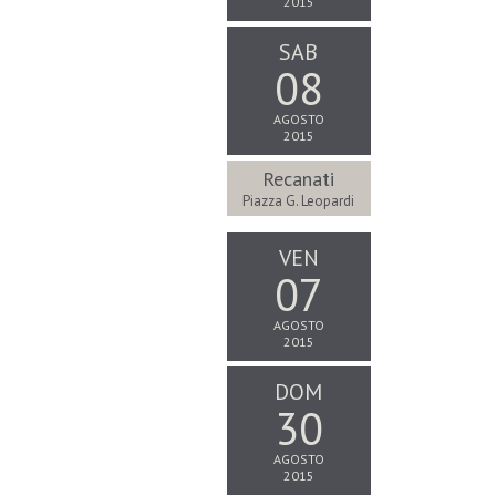
2015
SAB
08
AGOSTO
2015
Recanati
Piazza G. Leopardi
VEN
07
AGOSTO
2015
DOM
30
AGOSTO
2015