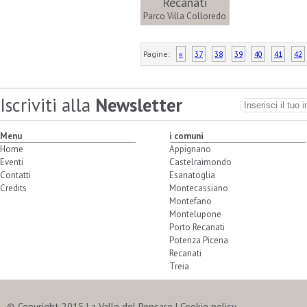
Recanati
Parco Villa Colloredo
Pagine:
«
37
38
39
40
41
42
Iscriviti alla
Newsletter
Menu
i comuni
Home
Appignano
Eventi
Castelraimondo
Contatti
Esanatoglia
Credits
Montecassiano
Montefano
Montelupone
Porto Recanati
Potenza Picena
Recanati
Treia
© Copyright 2015 La Valle del Pensare |
Cookie policy