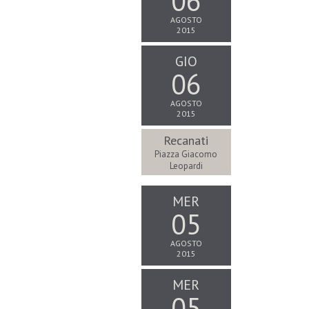
06
AGOSTO
2015
GIO
06
AGOSTO
2015
Recanati
Piazza Giacomo
Leopardi
MER
05
AGOSTO
2015
MER
05