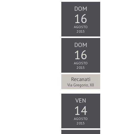
DOM
16
AGOSTO
2015
DOM
16
AGOSTO
2015
Recanati
Via Gregorio, XII
VEN
14
AGOSTO
2015