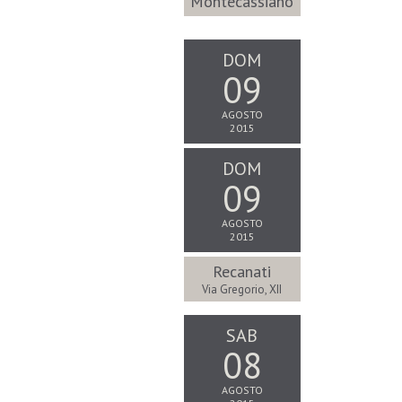
Montecassiano
DOM
09
AGOSTO
2015
DOM
09
AGOSTO
2015
Recanati
Via Gregorio, XII
SAB
08
AGOSTO