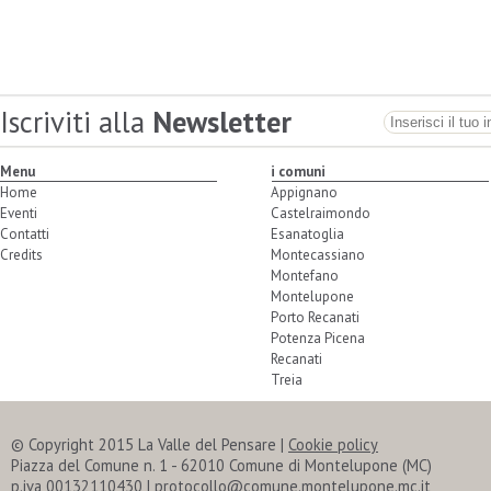
Iscriviti alla
Newsletter
Menu
i comuni
Home
Appignano
Eventi
Castelraimondo
Contatti
Esanatoglia
Credits
Montecassiano
Montefano
Montelupone
Porto Recanati
Potenza Picena
Recanati
Treia
© Copyright 2015 La Valle del Pensare |
Cookie policy
Piazza del Comune n. 1 - 62010 Comune di Montelupone (MC)
p.iva 00132110430 | protocollo@comune.montelupone.mc.it