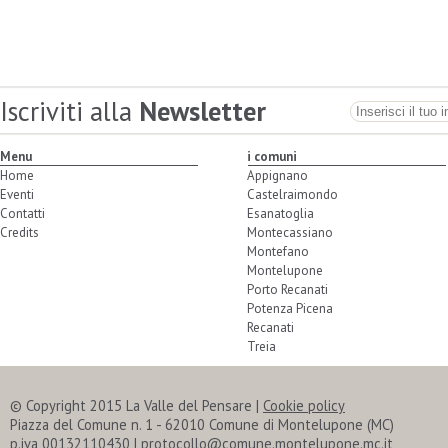
Iscriviti alla
Newsletter
Menu
i comuni
Home
Appignano
Eventi
Castelraimondo
Contatti
Esanatoglia
Credits
Montecassiano
Montefano
Montelupone
Porto Recanati
Potenza Picena
Recanati
Treia
© Copyright 2015 La Valle del Pensare |
Cookie policy
Piazza del Comune n. 1 - 62010 Comune di Montelupone (MC)
p.iva 00132110430 | protocollo@comune.montelupone.mc.it