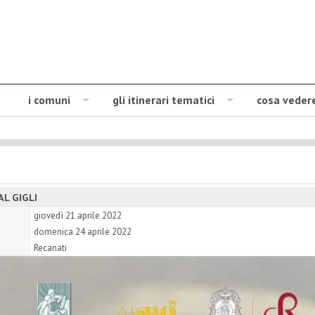
i comuni
gli itinerari tematici
cosa veder
L GIGLI
giovedì 21 aprile 2022
domenica 24 aprile 2022
Recanati