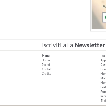
Iscriviti alla
Newsletter
Menu
i c
Home
App
Eventi
Cas
Contatti
Esa
Credits
Mon
Mon
Mon
Port
Pot
Reca
Trei