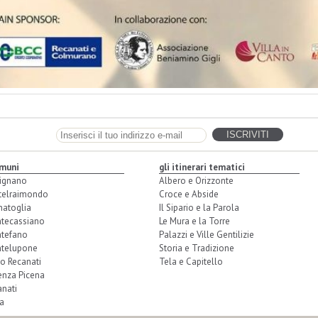
omuni
gli itinerari tematici
ignano
Albero e Orizzonte
telraimondo
Croce e Abside
natoglia
Il Sipario e la Parola
tecassiano
Le Mura e la Torre
tefano
Palazzi e Ville Gentilizie
telupone
Storia e Tradizione
o Recanati
Tela e Capitello
enza Picena
nati
a