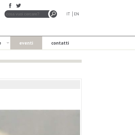
IT
EN
e
eventi
contatti