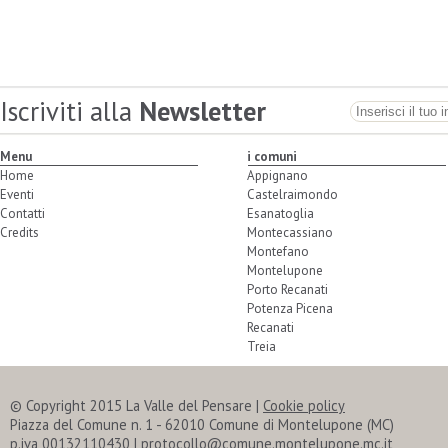
Iscriviti alla
Newsletter
Menu
i comuni
Home
Appignano
Eventi
Castelraimondo
Contatti
Esanatoglia
Credits
Montecassiano
Montefano
Montelupone
Porto Recanati
Potenza Picena
Recanati
Treia
© Copyright 2015 La Valle del Pensare |
Cookie policy
Piazza del Comune n. 1 - 62010 Comune di Montelupone (MC)
p.iva 00132110430 | protocollo@comune.montelupone.mc.it