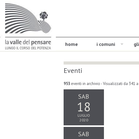
home
i comuni
gl
Eventi
953
eventi in archivio
- Visualizzati da 341 
SAB
18
LUGLIO
2020
SAB