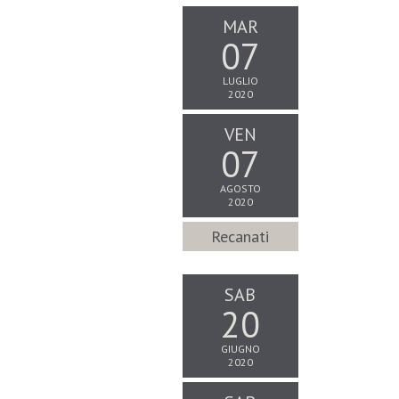
MAR
07
LUGLIO
2020
VEN
07
AGOSTO
2020
Recanati
SAB
20
GIUGNO
2020