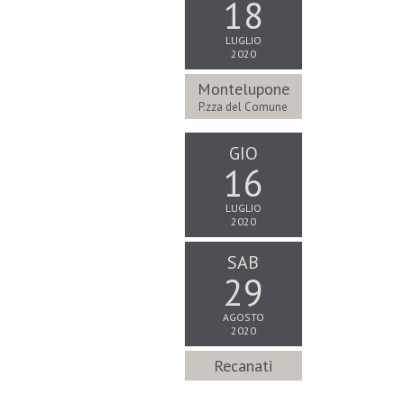
18
LUGLIO
2020
Montelupone
P.zza del Comune
GIO
16
LUGLIO
2020
SAB
29
AGOSTO
2020
Recanati