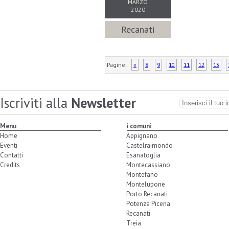
MARZO
2020
Recanati
Pagine:
«
8
9
10
11
12
13
Iscriviti alla
Newsletter
Menu
i comuni
Home
Appignano
Eventi
Castelraimondo
Contatti
Esanatoglia
Credits
Montecassiano
Montefano
Montelupone
Porto Recanati
Potenza Picena
Recanati
Treia