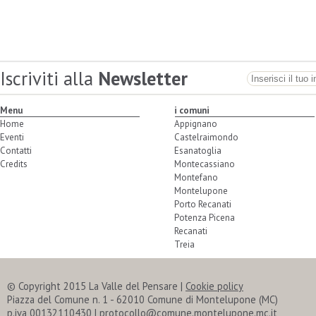
Iscriviti alla
Newsletter
Menu
i comuni
Home
Appignano
Eventi
Castelraimondo
Contatti
Esanatoglia
Credits
Montecassiano
Montefano
Montelupone
Porto Recanati
Potenza Picena
Recanati
Treia
© Copyright 2015 La Valle del Pensare |
Cookie policy
Piazza del Comune n. 1 - 62010 Comune di Montelupone (MC)
p.iva 00132110430 | protocollo@comune.montelupone.mc.it