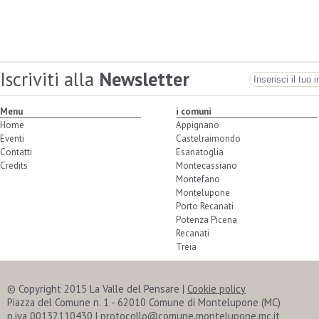
Iscriviti alla
Newsletter
Menu
i comuni
Home
Appignano
Eventi
Castelraimondo
Contatti
Esanatoglia
Credits
Montecassiano
Montefano
Montelupone
Porto Recanati
Potenza Picena
Recanati
Treia
© Copyright 2015 La Valle del Pensare |
Cookie policy
Piazza del Comune n. 1 - 62010 Comune di Montelupone (MC)
p.iva 00132110430 | protocollo@comune.montelupone.mc.it