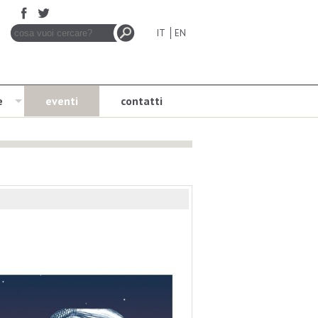
IT
EN
e
eventi
contatti