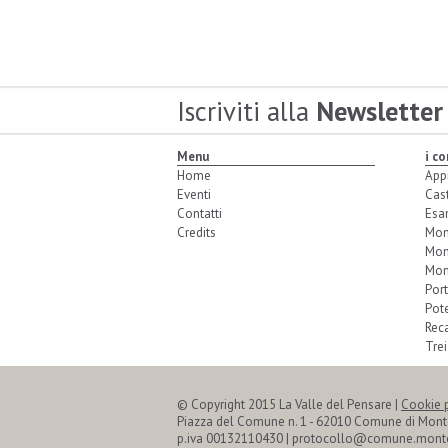
Iscriviti alla
Newsletter
Menu
i c
Home
App
Eventi
Cas
Contatti
Esa
Credits
Mon
Mon
Mon
Port
Pot
Reca
Trei
© Copyright 2015 La Valle del Pensare |
Cookie 
Piazza del Comune n. 1 - 62010 Comune di Mon
p.iva 00132110430 | protocollo@comune.monte