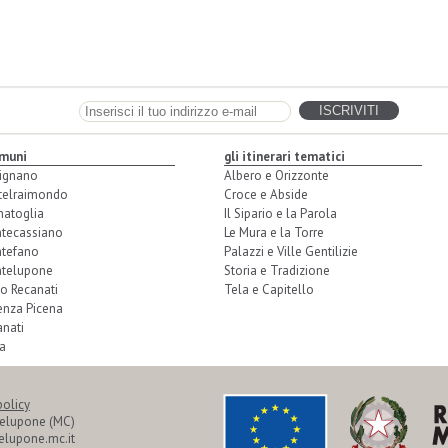
omuni
gli itinerari tematici
ignano
Albero e Orizzonte
telraimondo
Croce e Abside
natoglia
Il Sipario e la Parola
tecassiano
Le Mura e la Torre
tefano
Palazzi e Ville Gentilizie
telupone
Storia e Tradizione
o Recanati
Tela e Capitello
enza Picena
nati
a
policy
telupone (MC)
lupone.mc.it