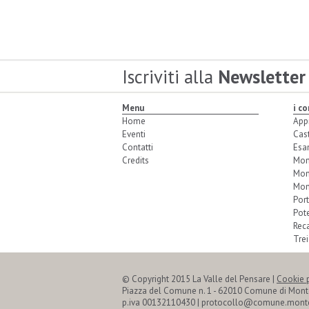
Iscriviti alla
Newsletter
Menu
i c
Home
App
Eventi
Cas
Contatti
Esa
Credits
Mon
Mon
Mon
Port
Pot
Reca
Trei
© Copyright 2015 La Valle del Pensare |
Cookie 
Piazza del Comune n. 1 - 62010 Comune di Mon
p.iva 00132110430 | protocollo@comune.monte