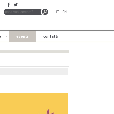
IT
EN
e
eventi
contatti