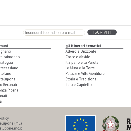
omuni
gli itinerari tematici
ignano
Albero e Orizzonte
telraimondo
Croce e Abside
natoglia
Il Sipario e la Parola
tecassiano
Le Mura e la Torre
tefano
Palazzi e Ville Gentilizie
telupone
Storia e Tradizione
o Recanati
Tela e Capitello
enza Picena
nati
a
policy
telupone (MC)
lupone.mc.it