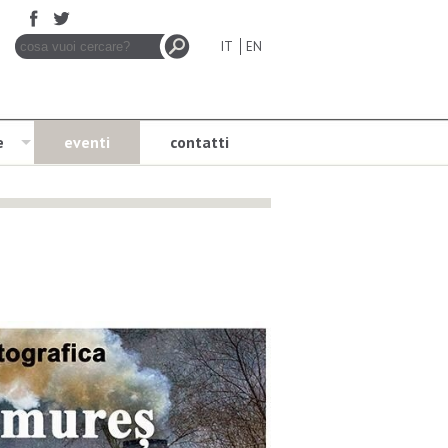
IT
EN
e
eventi
contatti