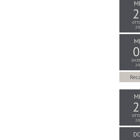
M
2
OTT
20
M
0
DICE
20
Reca
M
2
OTT
20
D