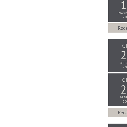
1
NOVE
20
Reca
G
2
OTT
20
G
2
GEN
20
Reca