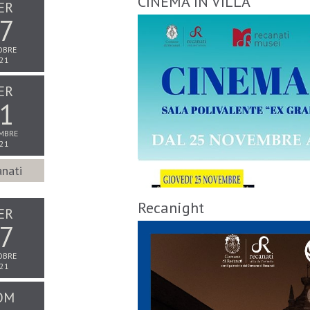
CINEMA IN VILLA
ER
7
OBRE
21
ER
1
MBRE
21
nati
Recanight
ER
7
OBRE
21
OM