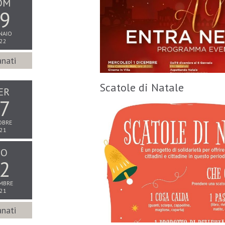
OM
9
NAIO
22
nati
Scatole di Natale
ER
7
OBRE
21
IO
2
MBRE
21
nati