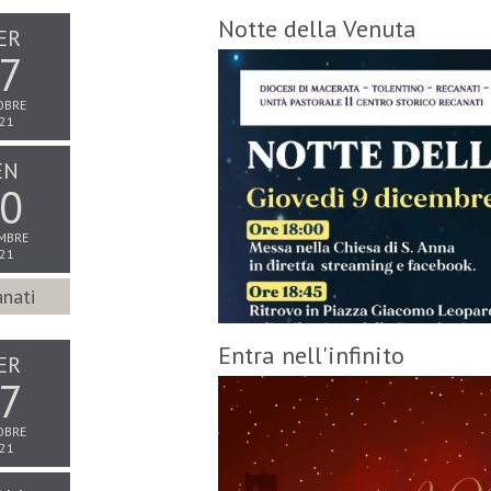
Notte della Venuta
ER
7
OBRE
21
EN
0
MBRE
21
nati
Entra nell'infinito
ER
7
OBRE
21