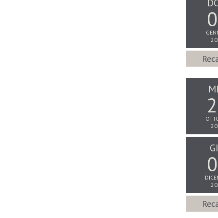
D
0
GEN
20
Reca
M
2
OTT
20
G
0
DICE
20
Reca