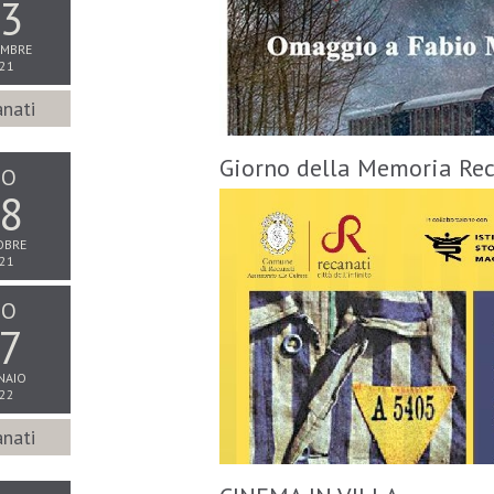
3
MBRE
21
nati
Giorno della Memoria Re
IO
8
OBRE
21
IO
7
NAIO
22
nati