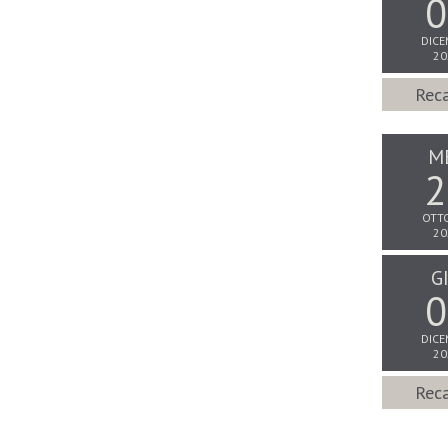
0
DICE
20
Reca
M
2
OTT
20
G
0
DICE
20
Reca