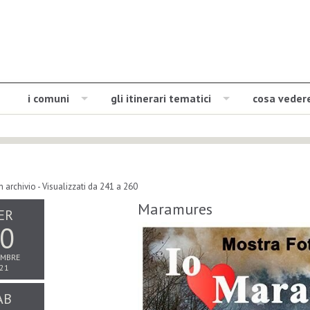
i comuni
gli itinerari tematici
cosa veder
n archivio
- Visualizzati da 241 a 260
Maramures
ER
0
MBRE
21
AB