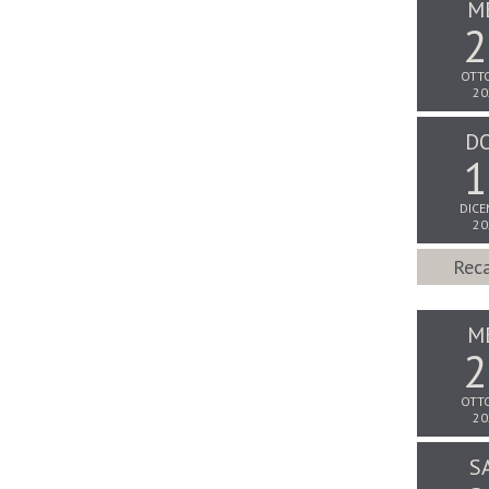
M
2
OTT
20
D
1
DICE
20
Reca
M
2
OTT
20
S