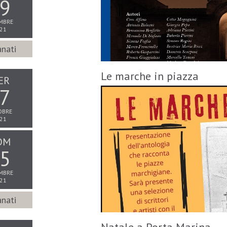
9
MBRE
21
nati
Le marche in piazza
ER
7
OBRE
21
OM
5
MBRE
21
nati