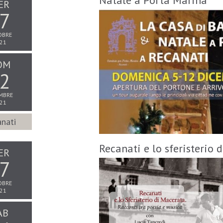
Natale a Porta Marina
ER
7
OBRE
21
OM
2
MBRE
21
nati
Recanati e lo sferisterio 
ER
7
OBRE
21
AB