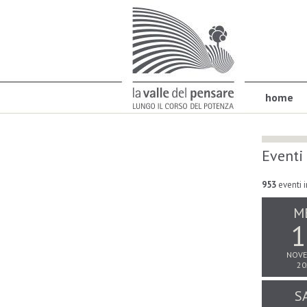
home
Eventi
953
eventi i
M
1
NOVE
20
S