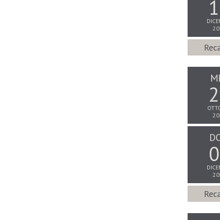
1
DICE
20
Reca
M
2
OTT
20
D
0
DICE
20
Reca