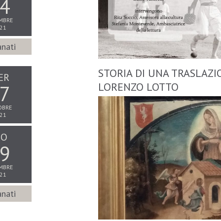
4
MBRE
21
nati
STORIA DI UNA TRASLAZI
ER
LORENZO LOTTO
7
OBRE
21
IO
9
MBRE
21
nati