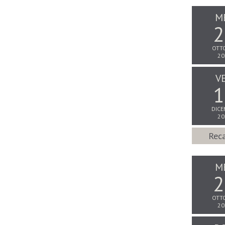
M
2
OTT
20
V
1
DICE
20
Reca
M
2
OTT
20