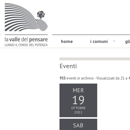
home
i comuni
gl
Eventi
953
eventi in archivio
- Visualizzati da 21 a 
MER
19
OTTOBRE
2022
SAB