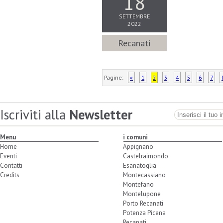
18
SETTEMBRE
2022
Recanati
Pagine:
«
1
2
3
4
5
6
7
Iscriviti alla
Newsletter
Menu
i comuni
Home
Appignano
Eventi
Castelraimondo
Contatti
Esanatoglia
Credits
Montecassiano
Montefano
Montelupone
Porto Recanati
Potenza Picena
Recanati