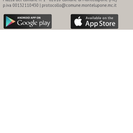
p.iva 00132110430 | protocollo@comune.montelupone.mc.it