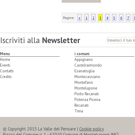
Pagine:
«
1
2
3
4
5
6
7
Iscriviti alla
Newsletter
Menu
i comuni
Home
Appignano
Eventi
Castelraimondo
Contatti
Esanatoglia
Credits
Montecassiano
Montefano
Montelupone
Porto Recanati
Potenza Picena
Recanati
Treia
© Copyright 2015 La Valle del Pensare |
Cookie policy
Piazza del Comune n. 1 - 62010 Comune di Montelupone (MC)