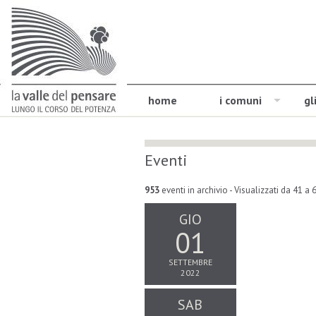
home
i comuni
gl
Eventi
953
eventi in archivio
- Visualizzati da 41 a 
GIO
01
SETTEMBRE
2022
SAB